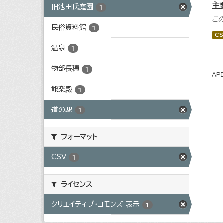
主
旧池田氏庭園
1
こ
民俗資料館
1
CS
温泉
1
物部長穂
1
AP
能楽殿
1
道の駅
1
フォーマット
CSV
1
ライセンス
クリエイティブ・コモンズ 表示
1