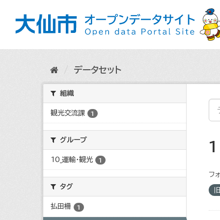
ス
キ
ッ
プ
し
て
内
データセット
容
へ
組織
観光交流課
1
グループ
10_運輸・観光
1
フォ
タグ
払田柵
1