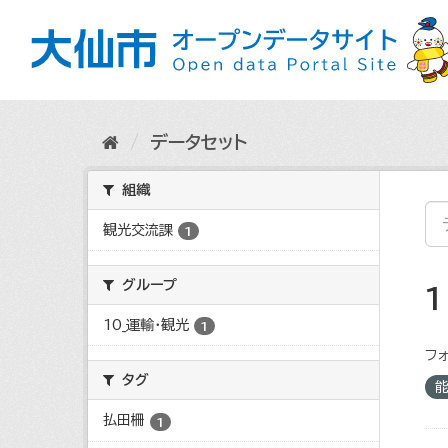
ス
キ
ッ
プ
し
て
内
データセット
容
へ
組織
観光交流課
1
グループ
10_運輸・観光
1
フォ
タグ
払田柵
1