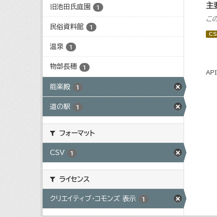
主
旧池田氏庭園
1
こ
民俗資料館
1
CS
温泉
1
物部長穂
1
AP
能楽殿
1
道の駅
1
フォーマット
CSV
1
ライセンス
クリエイティブ・コモンズ 表示
1