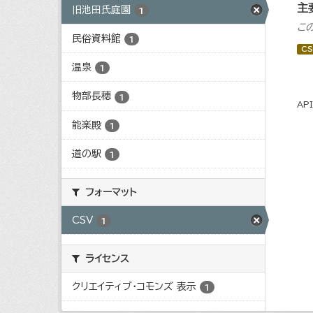
主
旧池田氏庭園
1
こ
民俗資料館
1
CS
温泉
1
物部長穂
1
AP
能楽殿
1
道の駅
1
フォーマット
CSV
1
ライセンス
クリエイティブ・コモンズ 表示
1