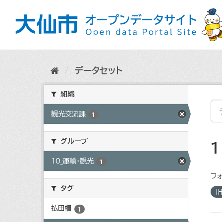
ス
キ
ッ
プ
し
て
内
データセット
容
へ
組織
観光交流課
1
グループ
10_運輸・観光
1
フォ
タグ
払田柵
1