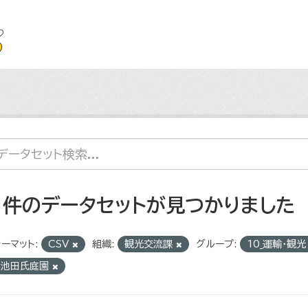
1 件のデータセットが見つかりました
ーマット:
CSV
組織:
観光交流課
グループ:
10_運輸・観
旧池田氏庭園