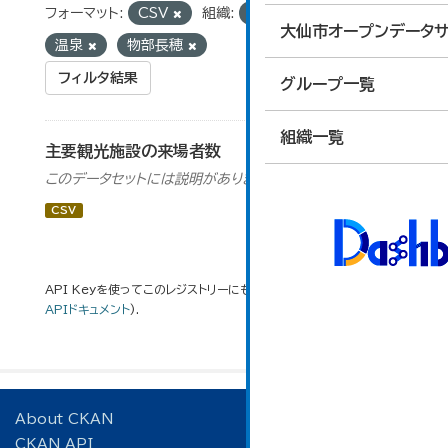
フォーマット:
CSV
組織:
観光交流課
タグ:
大仙市オープンデータサ
温泉
物部長穂
フィルタ結果
グループ一覧
組織一覧
主要観光施設の来場者数
このデータセットには説明がありません
CSV
API Keyを使ってこのレジストリーにもアクセス可能です
API
(see
APIドキュメント
).
About CKAN
CKAN API