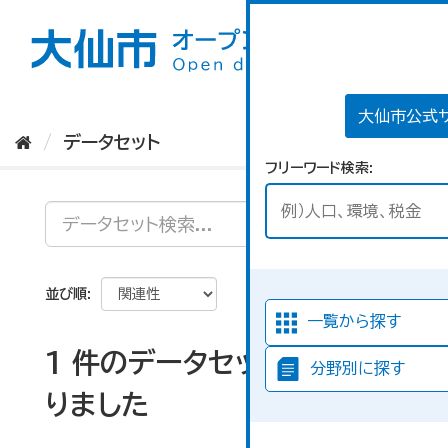
ス
キ
ッ
プ
し
て
大仙市公式
内
データセット
容
フリーワード検索
へ
並び順
一覧から探す
1 件のデータセットが見つか
分野別に探す
りました