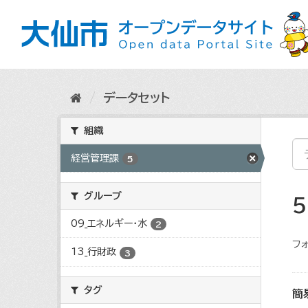
ス
キ
ッ
プ
し
て
内
データセット
容
へ
組織
経営管理課
5
グループ
09_エネルギー・水
2
フォ
13_行財政
3
タグ
簡