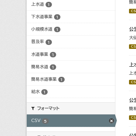
簡
上水道
1
CS
下水道事業
1
公
小規模水道
1
大
普及率
1
CS
水道事業
1
上
簡易水道
1
上
簡易水道事業
1
CS
給水
1
公
フォーマット
簡
CS
CSV
5
公