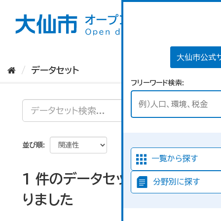
ス
キ
ッ
プ
し
て
大仙市公式
内
データセット
容
フリーワード検索
へ
並び順
一覧から探す
1 件のデータセットが見つか
分野別に探す
りました