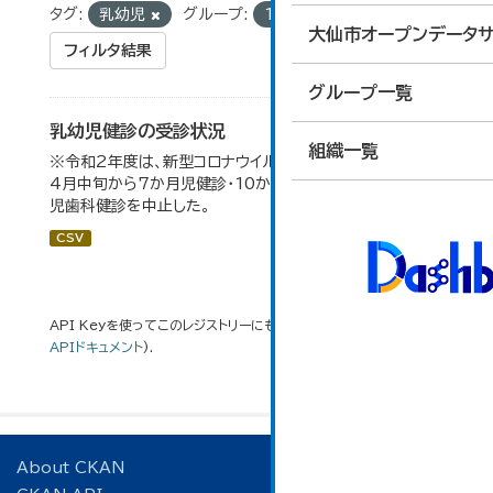
タグ:
乳幼児
グループ:
14_司法・安全・環境
大仙市オープンデータサ
フィルタ結果
グループ一覧
乳幼児健診の受診状況
組織一覧
※令和2年度は、新型コロナウイルス感染拡大防止のため、
4月中旬から7か月児健診・10か月児健診及び2歳6か月
児歯科健診を中止した。
CSV
API Keyを使ってこのレジストリーにもアクセス可能です
API
(see
APIドキュメント
).
About CKAN