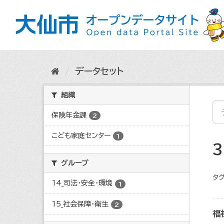
ス
キ
ッ
プ
し
て
内
データセット
容
へ
組織
保険年金課
2
こども家庭センター
1
グループ
タグ
14_司法・安全・環境
1
15_社会保障・衛生
2
福