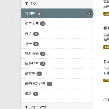
高
タグ
幼
乳幼児
3
CS
小中学生
2
福
母子
2
高
幼
父子
2
CS
福祉医療
2
乳
障がい者
2
※
を
高校生
2
CS
高齢障がい者
2
健診
1
AP
フォーマット