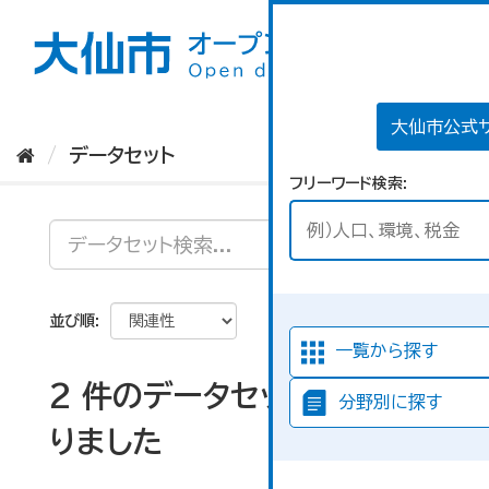
ス
キ
ッ
プ
し
て
大仙市公式
内
データセット
容
フリーワード検索
へ
並び順
一覧から探す
2 件のデータセットが見つか
分野別に探す
りました