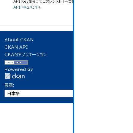
API Keyを使ってこのレジストリーにもアクセス可能です
API
(see
APIドキュメント
).
About CKAN
CKAN API
CKANアソシエーション
Powered by
言語