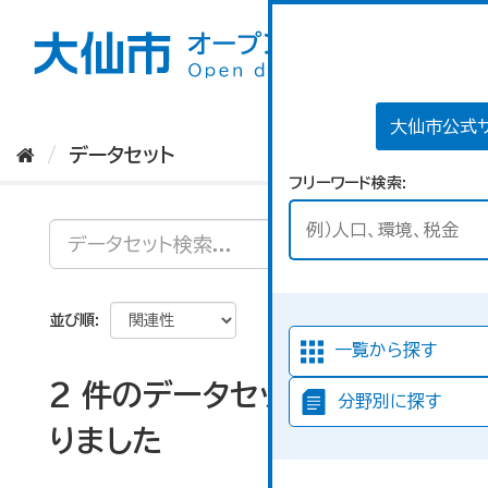
ス
キ
ッ
プ
し
て
大仙市公式
内
データセット
容
フリーワード検索
へ
並び順
一覧から探す
2 件のデータセットが見つか
分野別に探す
りました