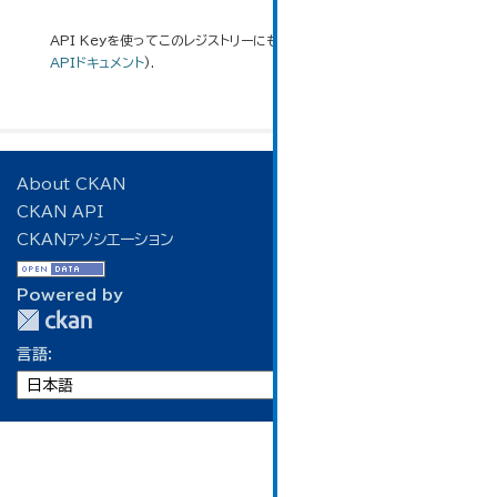
API Keyを使ってこのレジストリーにもアクセス可能です
API
(see
APIドキュメント
).
About CKAN
CKAN API
CKANアソシエーション
Powered by
言語