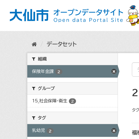
ス
キ
ッ
プ
し
て
内
データセット
容
へ
組織
保険年金課
2
グループ
15_社会保障・衛生
2
タグ
タグ
乳幼児
2
福