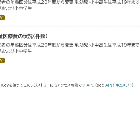
齢者の年齢区分は平成20年度から変更 乳幼児・小中高生は平成19年ま
児および小中学生
V
祉医療費の状況（件数）
齢者の年齢区分は平成20年度から変更 乳幼児・小中高生は平成19年ま
児および小中学生
V
I Keyを使ってこのレジストリーにもアクセス可能です
API
(see
APIドキュメント
).