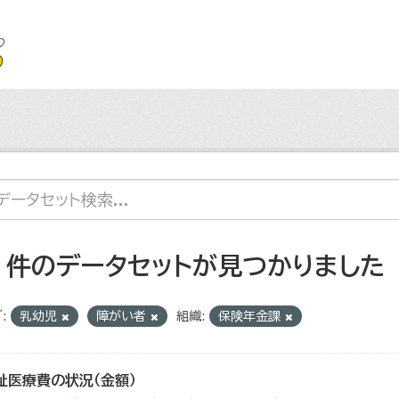
2 件のデータセットが見つかりました
:
乳幼児
障がい者
組織:
保険年金課
祉医療費の状況（金額）