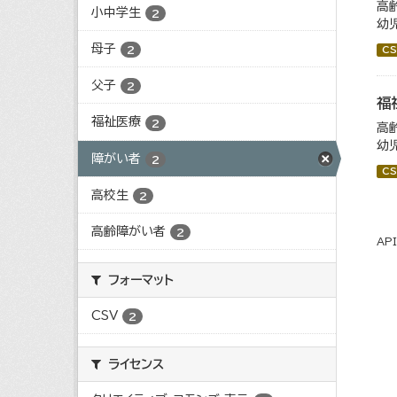
高
小中学生
2
幼
母子
2
CS
父子
2
福
福祉医療
2
高
幼
障がい者
2
CS
高校生
2
高齢障がい者
2
AP
フォーマット
CSV
2
ライセンス