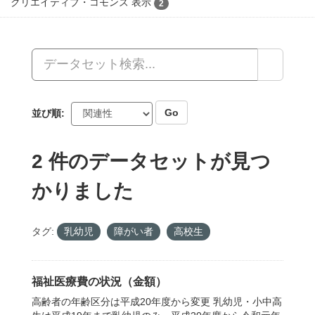
API Keyを使ってこのレジストリーにもアクセス可能です
API
(see
APIドキュメント
).
About CKAN
CKAN API
CKANアソシエーション
Powered by
言語