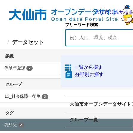
ス
キ
ッ
プ
し
て
大仙市公式
内
データセット
容
フリーワード検索
へ
並び順
一覧から探す
2 件のデータセットが見つか
分野別に探す
りました