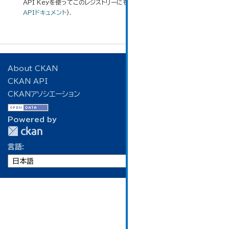
API Keyを使ってこのレジストリーにもアクセス可能です
API
(see
APIドキュメント
).
About CKAN
CKAN API
CKANアソシエーション
Powered by
言語