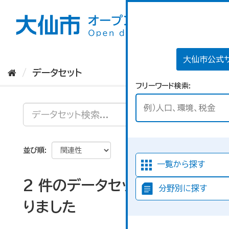
ス
キ
ッ
プ
し
て
大仙市公式
内
データセット
容
フリーワード検索
へ
並び順
一覧から探す
2 件のデータセットが見つか
分野別に探す
りました