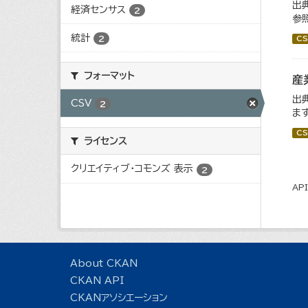
出
経済センサス
2
参
統計
2
CS
フォーマット
産
出
CSV
2
ます
CS
ライセンス
クリエイティブ・コモンズ 表示
2
AP
About CKAN
CKAN API
CKANアソシエーション