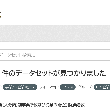
2 件のデータセットが見つかりました
:
事業所-企業統計
フォーマット:
CSV
グループ:
07_企
業（大分類）別事業所数及び従業の地位別従業者数