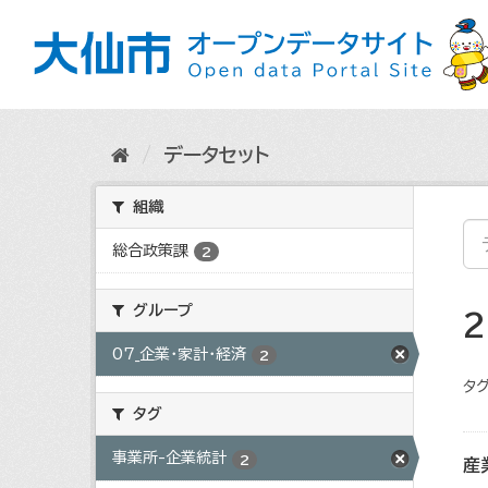
ス
キ
ッ
プ
し
て
内
データセット
容
へ
組織
総合政策課
2
グループ
07_企業・家計・経済
2
タグ
タグ
事業所-企業統計
2
産