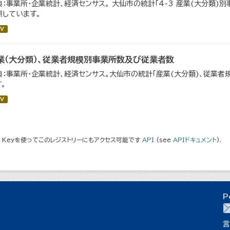
典：事業所・企業統計、経済センサス。 大仙市の統計「4-3 産業(大分類
照しています。
V
業（大分類）、従業者規模別事業所数及び従業者数
典：事業所・企業統計、経済センサス。大仙市の統計「産業(大分類)、従業
。
V
I Keyを使ってこのレジストリーにもアクセス可能です
API
(see
APIドキュメント
).
P
言