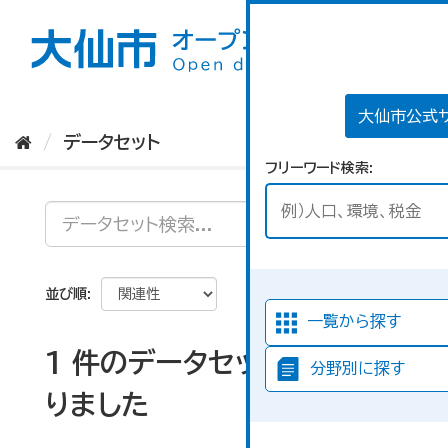
ス
キ
ッ
プ
し
て
大仙市公式
内
データセット
容
フリーワード検索
へ
並び順
一覧から探す
1 件のデータセットが見つか
分野別に探す
りました