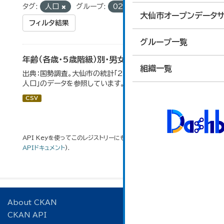
タグ:
人口
グループ:
02_人口・世帯
大仙市オープンデータサ
フィルタ結果
グループ一覧
年齢（各歳・5歳階級）別・男女別人口
組織一覧
出典：国勢調査。大仙市の統計「2-1 年齢（各歳）別・男女別
人口」のデータを参照しています。
CSV
API Keyを使ってこのレジストリーにもアクセス可能です
API
(see
APIドキュメント
).
About CKAN
CKAN API