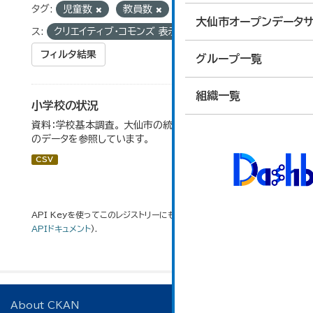
タグ:
児童数
教員数
学校数
ライセン
大仙市オープンデータサ
ス:
クリエイティブ・コモンズ 表示
フィルタ結果
グループ一覧
組織一覧
小学校の状況
資料：学校基本調査。 大仙市の統計「14-3 小学校の状況」
のデータを参照しています。
CSV
API Keyを使ってこのレジストリーにもアクセス可能です
API
(see
APIドキュメント
).
About CKAN