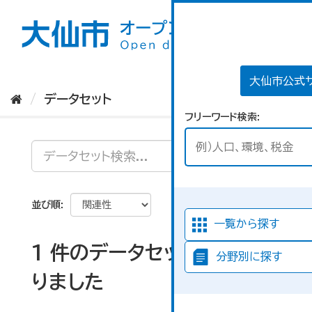
ス
キ
ッ
プ
し
て
大仙市公式
内
データセット
容
フリーワード検索
へ
並び順
一覧から探す
1 件のデータセットが見つか
分野別に探す
りました