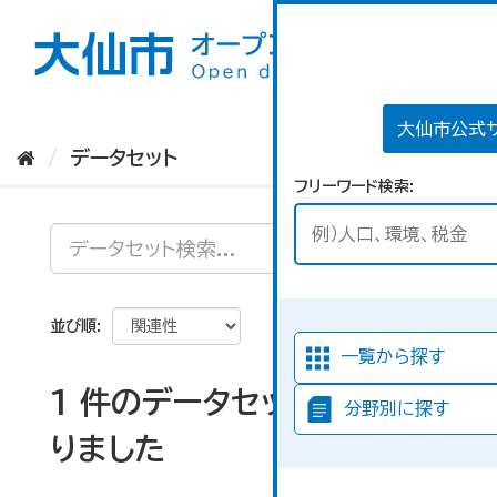
ス
キ
ッ
プ
し
て
大仙市公式
内
データセット
容
フリーワード検索
へ
並び順
一覧から探す
1 件のデータセットが見つか
分野別に探す
りました