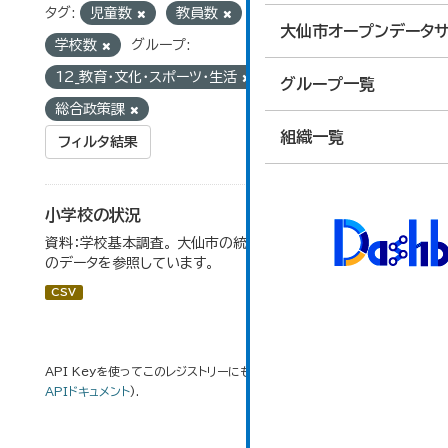
タグ:
児童数
教員数
統計
大仙市オープンデータサ
学校数
グループ:
12_教育・文化・スポーツ・生活
組織:
グループ一覧
総合政策課
組織一覧
フィルタ結果
小学校の状況
資料：学校基本調査。 大仙市の統計「14-3 小学校の状況」
のデータを参照しています。
CSV
API Keyを使ってこのレジストリーにもアクセス可能です
API
(see
APIドキュメント
).