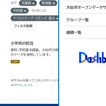
タグ:
児童数
教員数
統計
大仙市オープンデータサ
学校数
ライセンス:
クリエイティブ・コモンズ 表示
グループ一覧
フィルタ結果
組織一覧
小学校の状況
資料：学校基本調査。 大仙市の統計「14-3 小学校の状況」
のデータを参照しています。
CSV
API Keyを使ってこのレジストリーにもアクセス可能です
API
(see
APIドキュメント
).