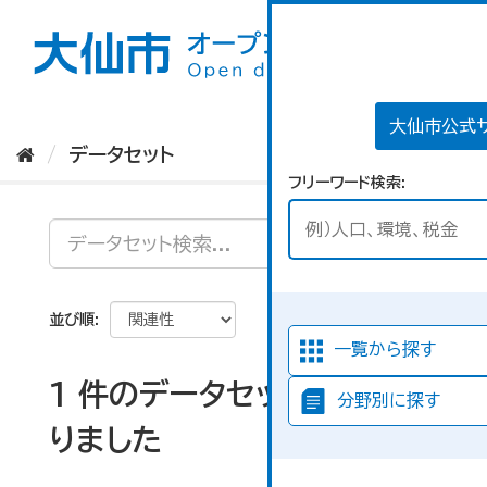
ス
キ
ッ
プ
し
て
大仙市公式
内
データセット
容
フリーワード検索
へ
並び順
一覧から探す
1 件のデータセットが見つか
分野別に探す
りました