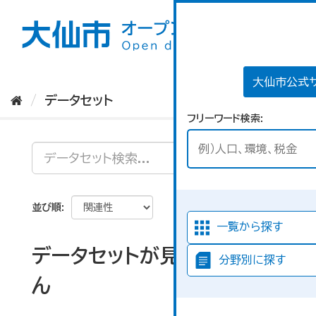
ス
キ
ッ
プ
し
て
大仙市公式
内
データセット
容
フリーワード検索
へ
並び順
一覧から探す
データセットが見つかりませ
分野別に探す
ん