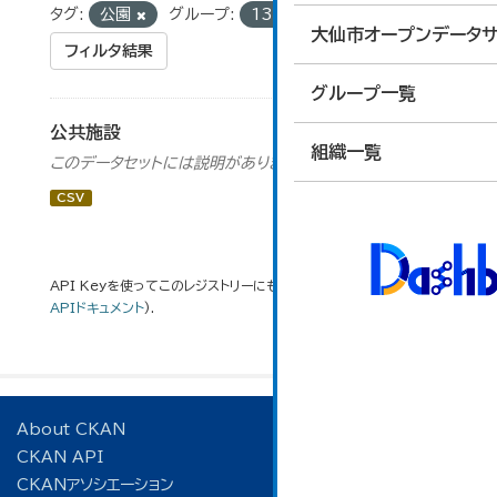
タグ:
公園
グループ:
13_行財政
大仙市オープンデータサ
フィルタ結果
グループ一覧
公共施設
組織一覧
このデータセットには説明がありません
CSV
API Keyを使ってこのレジストリーにもアクセス可能です
API
(see
APIドキュメント
).
About CKAN
CKAN API
CKANアソシエーション