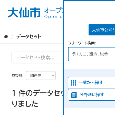
ス
キ
ッ
プ
し
て
大仙市公式
内
データセット
容
フリーワード検索
へ
並び順
一覧から探す
1 件のデータセットが見つか
分野別に探す
りました