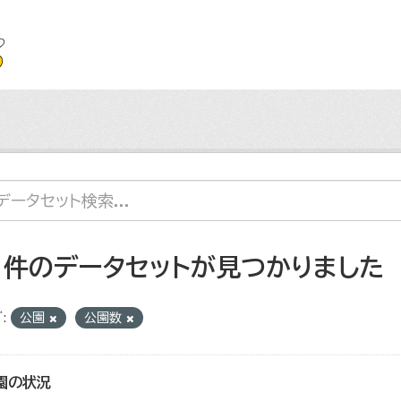
1 件のデータセットが見つかりました
:
公園
公園数
園の状況