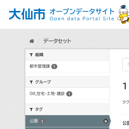
ス
キ
ッ
プ
し
て
内
データセット
容
へ
組織
都市管理課
1
グループ
08_住宅・土地・建設
1
タグ
タグ
公園
1
公