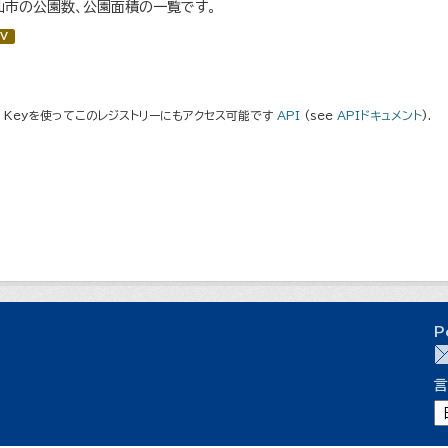
仙市の公園数、公園面積の一覧です。
V
I Keyを使ってこのレジストリーにもアクセス可能です
API
(see
APIドキュメント
).
P
言