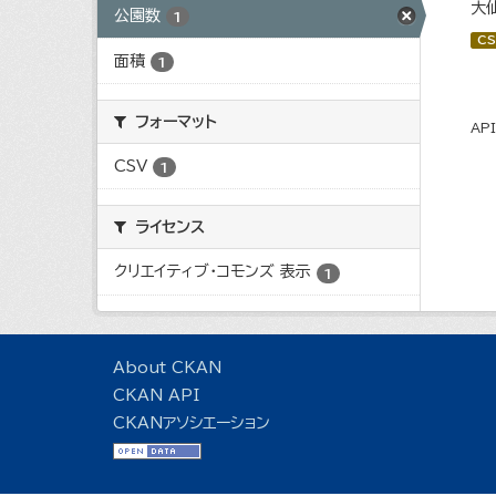
大
公園数
1
CS
面積
1
フォーマット
AP
CSV
1
ライセンス
クリエイティブ・コモンズ 表示
1
About CKAN
CKAN API
CKANアソシエーション