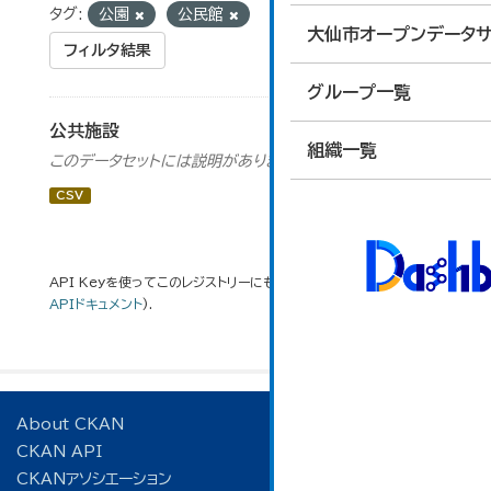
タグ:
公園
公民館
大仙市オープンデータサ
フィルタ結果
グループ一覧
公共施設
組織一覧
このデータセットには説明がありません
CSV
API Keyを使ってこのレジストリーにもアクセス可能です
API
(see
APIドキュメント
).
About CKAN
CKAN API
CKANアソシエーション