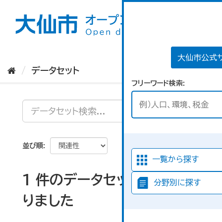
ス
キ
ッ
プ
し
て
大仙市公式
内
データセット
容
フリーワード検索
へ
並び順
一覧から探す
1 件のデータセットが見つか
分野別に探す
りました