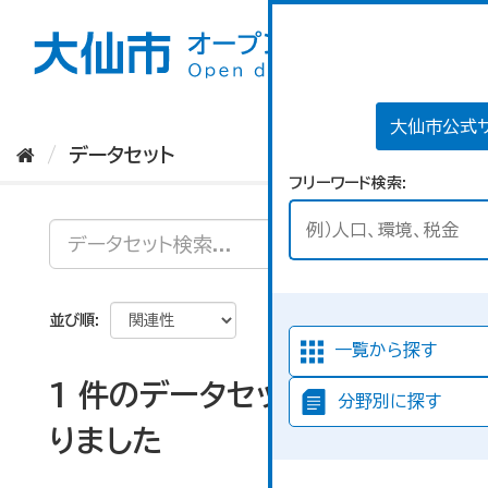
ス
キ
ッ
プ
し
て
大仙市公式
内
データセット
容
フリーワード検索
へ
並び順
一覧から探す
1 件のデータセットが見つか
分野別に探す
りました