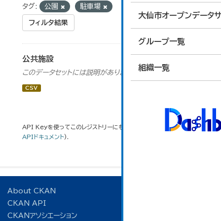
タグ:
公園
駐車場
大仙市オープンデータサ
フィルタ結果
グループ一覧
公共施設
組織一覧
このデータセットには説明がありません
CSV
API Keyを使ってこのレジストリーにもアクセス可能です
API
(see
APIドキュメント
).
About CKAN
CKAN API
CKANアソシエーション