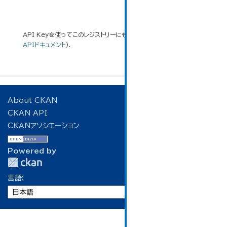
API Keyを使ってこのレジストリーにもアクセス可能です
API
(see
APIドキュメント
).
About CKAN
CKAN API
CKANアソシエーション
Powered by
言語