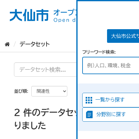
ス
キ
ッ
プ
し
て
大仙市公式
内
データセット
容
フリーワード検索
へ
並び順
一覧から探す
2 件のデータセットが見つか
分野別に探す
りました