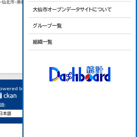
北市・美郷町）の合計。 大仙市の統計「13-1 労
大仙市オープンデータサイトについて
グループ一覧
組織一覧
owered by
語