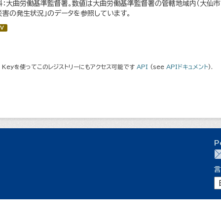
料：大曲労働基準監督署。数値は大曲労働基準監督署の管轄地域内（大仙市・仙
災害の発生状況」のデータを参照しています。
V
I Keyを使ってこのレジストリーにもアクセス可能です
API
(see
APIドキュメント
).
P
言