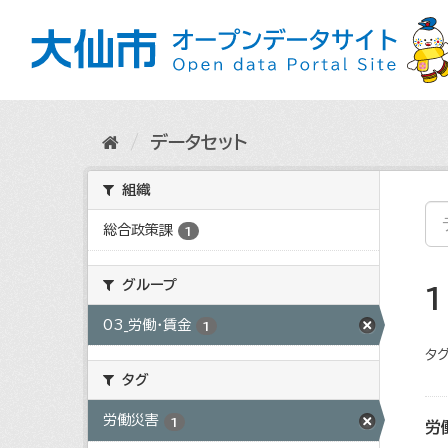
ス
キ
ッ
プ
し
て
内
データセット
容
へ
組織
総合政策課
1
グループ
03_労働・賃金
1
タグ
タグ
労働災害
1
労