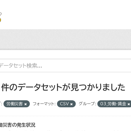
1 件のデータセットが見つかりました
:
労働災害
フォーマット:
CSV
グループ:
03_労働・賃金
働災害の発生状況