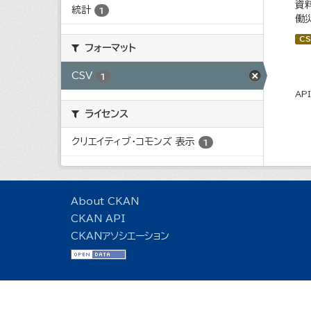
資
統計
1
働
CS
フォーマット
CSV
1
AP
ライセンス
クリエイティブ・コモンズ 表示
1
About CKAN
CKAN API
CKANアソシエーション