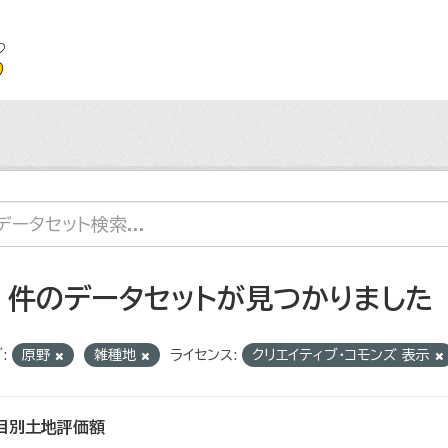
4 件のデータセットが見つかりました
:
原野
雑種地
ライセンス:
クリエイティブ・コモンズ 表示
目別土地評価額