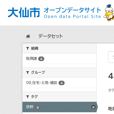
ス
キ
ッ
プ
し
て
内
データセット
容
へ
組織
税務課
4
グループ
08_住宅・土地・建設
4
タグ
タグ
原野
4
地