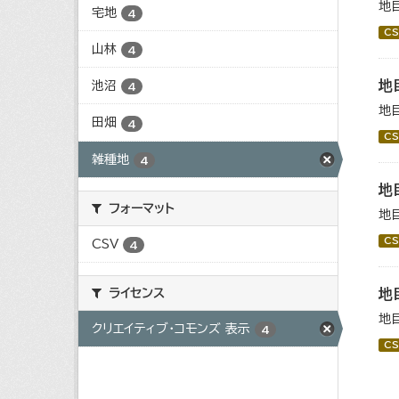
地
宅地
4
CS
山林
4
地
池沼
4
地
田畑
4
CS
雑種地
4
地
フォーマット
地
CS
CSV
4
ライセンス
地
地
クリエイティブ・コモンズ 表示
4
CS