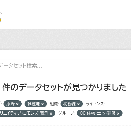
4 件のデータセットが見つかりました
:
原野
雑種地
組織:
税務課
ライセンス:
リエイティブ・コモンズ 表示
グループ:
08_住宅・土地・建設