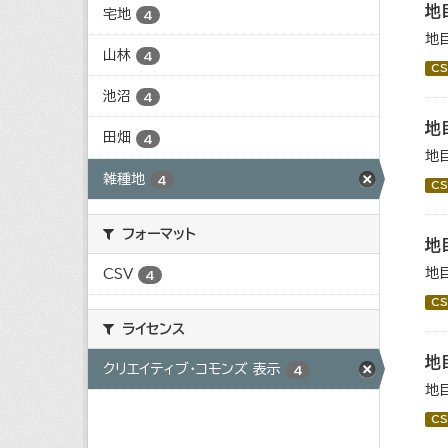
地
宅地
4
地
山林
4
CS
池沼
4
地
田畑
4
地
雑種地
4
CS
フォーマット
地
地
CSV
4
CS
ライセンス
地
クリエイティブ・コモンズ 表示
4
地
CS