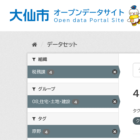
ス
キ
ッ
プ
し
て
内
データセット
容
へ
組織
税務課
4
グループ
08_住宅・土地・建設
4
タグ
タグ
ク
原野
4