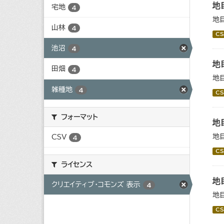
地
宅地
4
地
山林
4
CS
池沼
4
地
田畑
4
地
雑種地
4
CS
フォーマット
地
地
CSV
4
CS
ライセンス
地
クリエイティブ・コモンズ 表示
4
地
CS