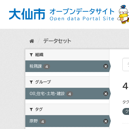
ス
キ
ッ
プ
し
て
内
データセット
容
へ
組織
税務課
4
グループ
08_住宅・土地・建設
4
タグ
タグ
ク
原野
4