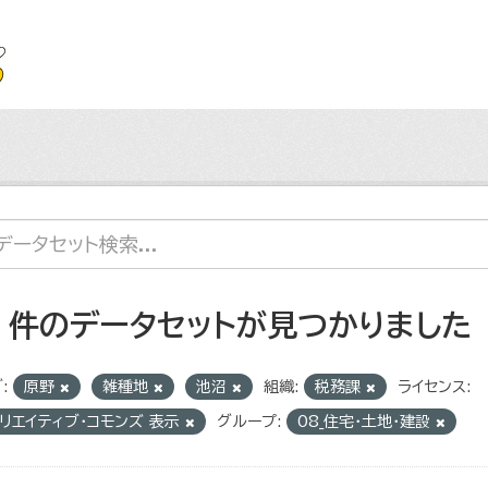
4 件のデータセットが見つかりました
:
原野
雑種地
池沼
組織:
税務課
ライセンス:
リエイティブ・コモンズ 表示
グループ:
08_住宅・土地・建設