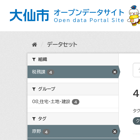
ス
キ
ッ
プ
し
て
内
データセット
容
へ
組織
税務課
4
グループ
08_住宅・土地・建設
4
タグ
タグ
ク
原野
4