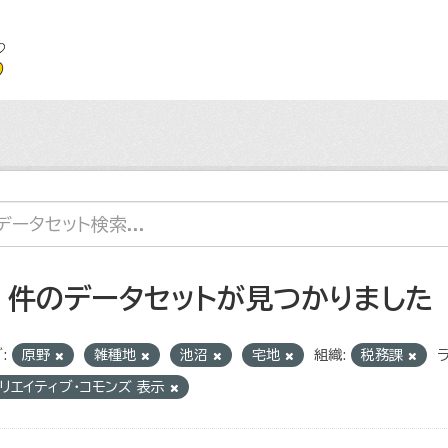
4 件のデータセットが見つかりました
:
原野
雑種地
池沼
宅地
組織:
税務課
リエイティブ・コモンズ 表示