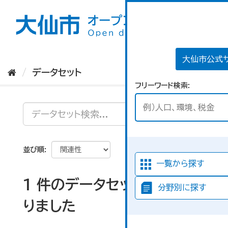
ス
キ
ッ
プ
し
て
大仙市公式
内
データセット
容
フリーワード検索
へ
並び順
一覧から探す
1 件のデータセットが見つか
分野別に探す
りました