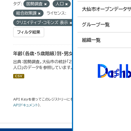
タグ:
国勢調査
人口
統計
組織:
大仙市オープンデータサ
総合政策課
ライセンス:
クリエイティブ・コモンズ 表示
グループ一覧
フィルタ結果
組織一覧
年齢（各歳・5歳階級）別・男女別人口
出典：国勢調査。大仙市の統計「2-1 年齢（各歳）別・男女別
人口」のデータを参照しています。
CSV
API Keyを使ってこのレジストリーにもアクセス可能です
API
(see
APIドキュメント
).