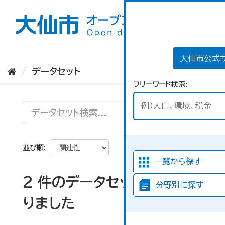
ス
キ
ッ
プ
し
て
大仙市公式
内
データセット
容
フリーワード検索
へ
並び順
一覧から探す
2 件のデータセットが見つか
分野別に探す
りました