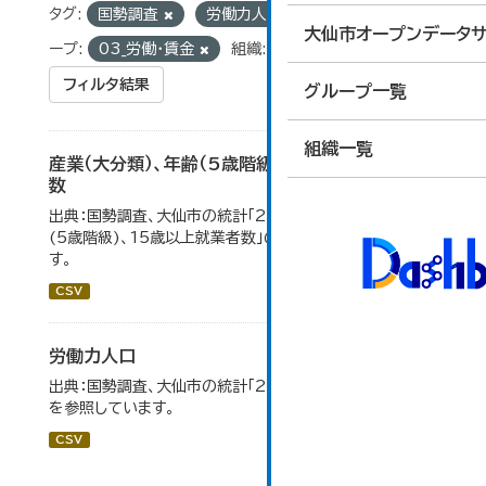
タグ:
国勢調査
労働力人口
統計
グル
大仙市オープンデータサ
ープ:
03_労働・賃金
組織:
総合政策課
フィルタ結果
グループ一覧
組織一覧
産業（大分類）、年齢（5歳階級）、15歳以上就業者
数
出典：国勢調査、大仙市の統計「2-7 産業(大分類)、年齢
(5歳階級)、15歳以上就業者数」のデータを参照していま
す。
CSV
労働力人口
出典：国勢調査、大仙市の統計「2-6 労働力人口」のデータ
を参照しています。
CSV