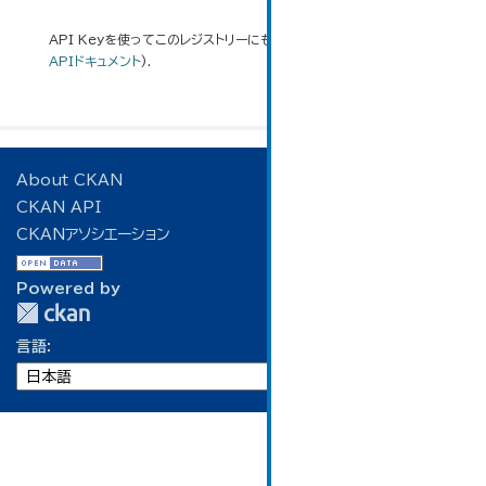
API Keyを使ってこのレジストリーにもアクセス可能です
API
(see
APIドキュメント
).
About CKAN
CKAN API
CKANアソシエーション
Powered by
言語