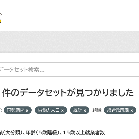
2 件のデータセットが見つかりました
:
国勢調査
労働力人口
統計
組織:
総合政策課
業（大分類）、年齢（5歳階級）、15歳以上就業者数