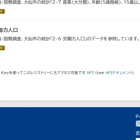
典：国勢調査、大仙市の統計「2-7 産業(大分類)、年齢(5歳階級)、15歳
V
働力人口
典：国勢調査、大仙市の統計「2-6 労働力人口」のデータを参照しています。
V
I Keyを使ってこのレジストリーにもアクセス可能です
API
(see
APIドキュメント
).
P
言