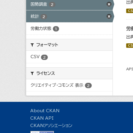
出
国勢調査
2
CS
統計
2
労
労働力状態
1
出
フォーマット
CS
CSV
2
AP
ライセンス
クリエイティブ・コモンズ 表示
2
About CKAN
CKAN API
CKANアソシエーション