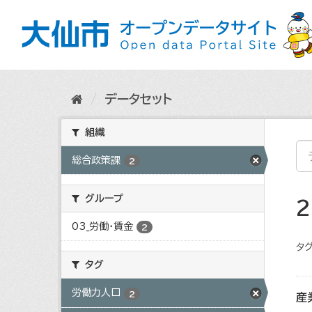
ス
キ
ッ
プ
し
て
内
データセット
容
へ
組織
総合政策課
2
グループ
03_労働・賃金
2
タグ
タグ
労働力人口
2
産