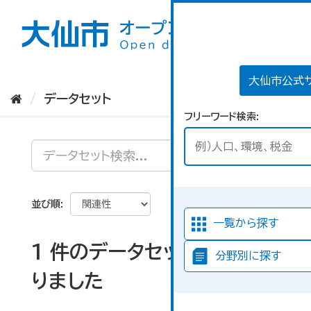
ス
キ
ッ
プ
し
て
大仙市公式
内
データセット
容
フリーワード検索
へ
並び順
一覧から探す
1 件のデータセットが見つか
分野別に探す
りました