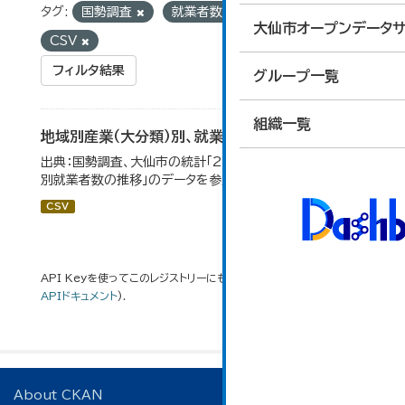
タグ:
国勢調査
就業者数
フォーマット:
大仙市オープンデータサ
CSV
フィルタ結果
グループ一覧
組織一覧
地域別産業（大分類）別、就業者数
出典：国勢調査、大仙市の統計「2-8 地域別産業（大分類）
別就業者数の推移」のデータを参照しています。
CSV
API Keyを使ってこのレジストリーにもアクセス可能です
API
(see
APIドキュメント
).
About CKAN