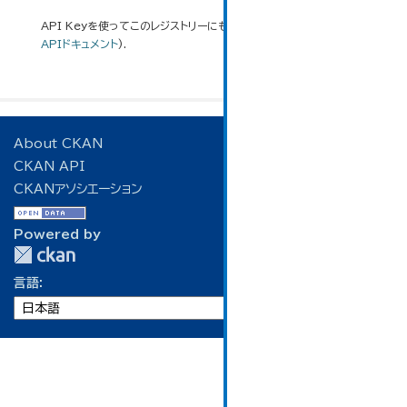
API Keyを使ってこのレジストリーにもアクセス可能です
API
(see
APIドキュメント
).
About CKAN
CKAN API
CKANアソシエーション
Powered by
言語