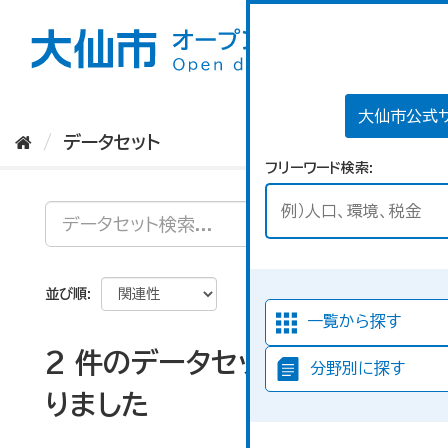
ス
キ
ッ
プ
し
て
大仙市公式
内
データセット
容
フリーワード検索
へ
並び順
一覧から探す
2 件のデータセットが見つか
分野別に探す
りました