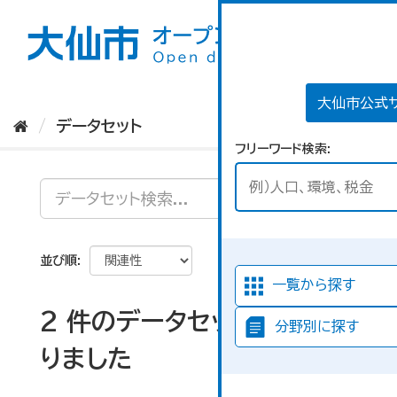
ス
キ
ッ
プ
し
て
大仙市公式
内
データセット
容
フリーワード検索
へ
並び順
一覧から探す
2 件のデータセットが見つか
分野別に探す
りました