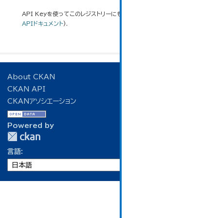
API Keyを使ってこのレジストリーにもアクセス可能です
API
(see
APIドキュメント
).
About CKAN
CKAN API
CKANアソシエーション
Powered by
言語