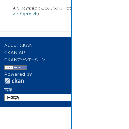
API Keyを使ってこのレジストリーにもアクセス可能です
API
(see
APIドキュメント
).
About CKAN
CKAN API
CKANアソシエーション
Powered by
言語