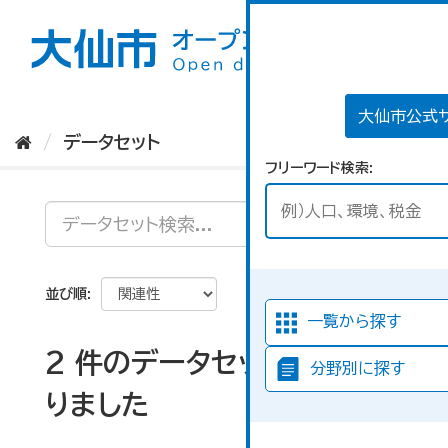
ス
キ
ッ
プ
し
て
大仙市公式
内
データセット
容
フリーワード検索
へ
並び順
一覧から探す
2 件のデータセットが見つか
分野別に探す
りました