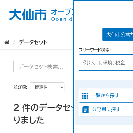
ス
キ
ッ
プ
し
て
大仙市公式
内
データセット
容
フリーワード検索
へ
並び順
一覧から探す
2 件のデータセットが見つか
分野別に探す
りました