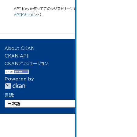
API Keyを使ってこのレジストリーにもアクセス可能です
API
(see
APIドキュメント
).
About CKAN
CKAN API
CKANアソシエーション
Powered by
言語