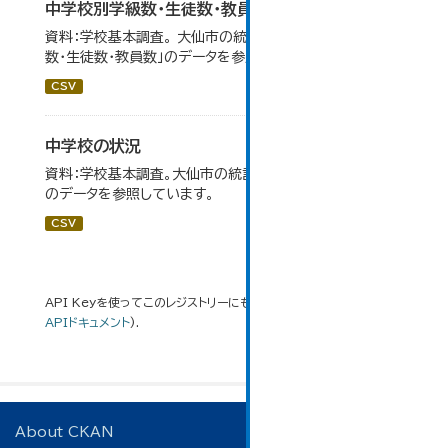
中学校別学級数・生徒数・教員数
資料：学校基本調査。 大仙市の統計「14-6 中学校別学級
数・生徒数・教員数」のデータを参照しています。
CSV
中学校の状況
資料：学校基本調査。大仙市の統計「14-5 中学校の状況」
のデータを参照しています。
CSV
API Keyを使ってこのレジストリーにもアクセス可能です
API
(see
APIドキュメント
).
About CKAN