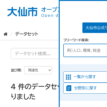
ス
キ
ッ
プ
し
て
大仙市公式
内
データセット
容
フリーワード検索
へ
並び順
一覧から探す
4 件のデータセットが見つか
分野別に探す
りました