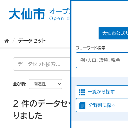
ス
キ
ッ
プ
し
て
大仙市公式
内
データセット
容
フリーワード検索
へ
並び順
一覧から探す
2 件のデータセットが見つか
分野別に探す
りました