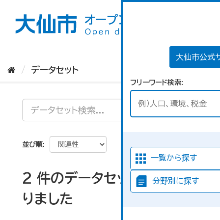
ス
キ
ッ
プ
し
て
大仙市公式
内
データセット
容
フリーワード検索
へ
並び順
一覧から探す
2 件のデータセットが見つか
分野別に探す
りました