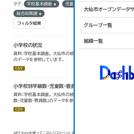
タグ:
学校基本調査
児童数
統計
組織:
大仙市オープンデータサ
総合政策課
フィルタ結果
グループ一覧
組織一覧
小学校の状況
資料：学校基本調査。 大仙市の統計「14-3 小学校の状況」
のデータを参照しています。
CSV
小学校別学級数・児童数・教員数
資料：学校基本調査。 大仙市の統計「14-4 小学校別学級
数・児童数・教員数」のデータを参照しています。
CSV
API Keyを使ってこのレジストリーにもアクセス可能です
API
(see