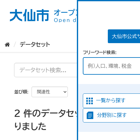
ス
キ
ッ
プ
し
て
大仙市公式
内
データセット
容
フリーワード検索
へ
並び順
一覧から探す
2 件のデータセットが見つか
分野別に探す
りました