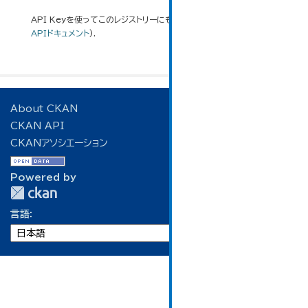
API Keyを使ってこのレジストリーにもアクセス可能です
API
(see
APIドキュメント
).
About CKAN
CKAN API
CKANアソシエーション
Powered by
言語