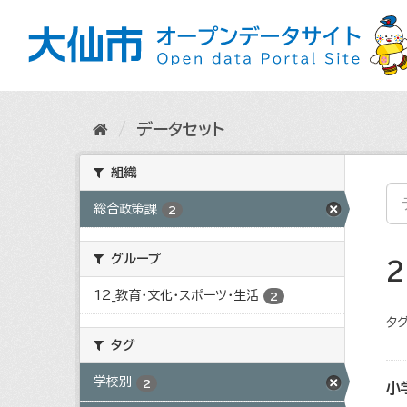
ス
キ
ッ
プ
し
て
内
データセット
容
へ
組織
総合政策課
2
グループ
12_教育・文化・スポーツ・生活
2
タグ
タグ
学校別
2
小