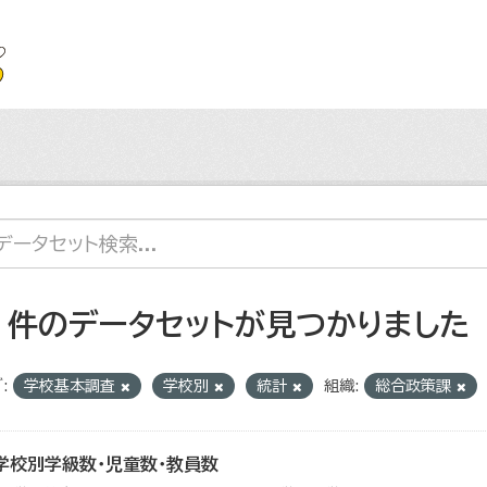
2 件のデータセットが見つかりました
:
学校基本調査
学校別
統計
組織:
総合政策課
学校別学級数・児童数・教員数