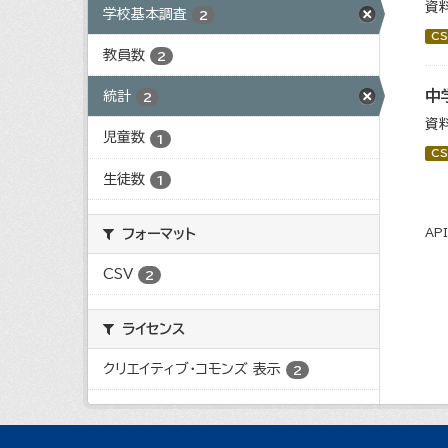
資
学校基本調査
2
CS
教員数
2
中
統計
2
資
児童数
1
CS
生徒数
1
フォーマット
AP
CSV
2
ライセンス
クリエイティブ・コモンズ 表示
2