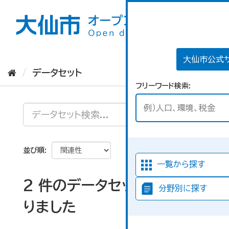
ス
キ
ッ
プ
し
て
大仙市公式
内
データセット
容
フリーワード検索
へ
並び順
一覧から探す
2 件のデータセットが見つか
分野別に探す
りました