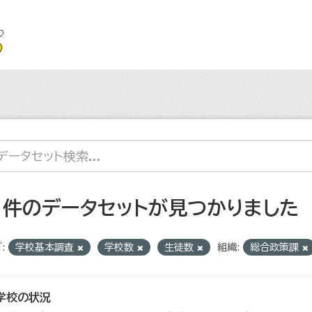
1 件のデータセットが見つかりました
:
学校基本調査
学校数
生徒数
組織:
総合政策課
学校の状況