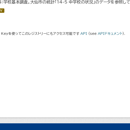
料：学校基本調査。大仙市の統計「14-5 中学校の状況」のデータを参照して
V
I Keyを使ってこのレジストリーにもアクセス可能です
API
(see
APIドキュメント
).