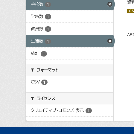
資
学校数
1
CS
学級数
1
教員数
1
AP
生徒数
1
統計
1
フォーマット
CSV
1
ライセンス
クリエイティブ・コモンズ 表示
1