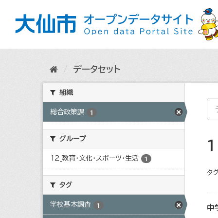
ス
キ
ッ
プ
し
て
内
データセット
容
へ
組織
総合政策課
1
グループ
12_教育・文化・スポーツ・生活
1
タグ
タグ
学校基本調査
1
中