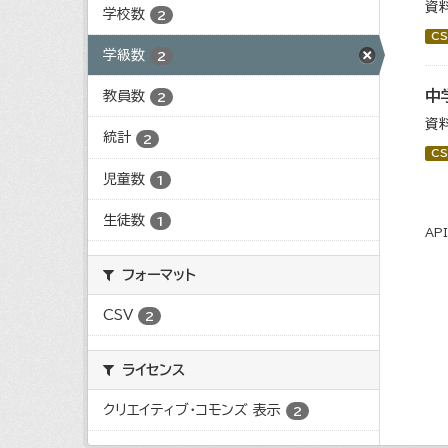
資
学校数
2
CS
学級数
2
中
教員数
2
資
統計
2
CS
児童数
1
生徒数
1
AP
フォーマット
CSV
2
ライセンス
クリエイティブ・コモンズ 表示
2