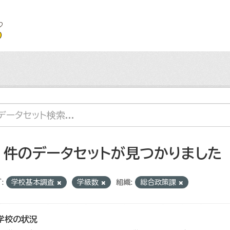
2 件のデータセットが見つかりました
:
学校基本調査
学級数
組織:
総合政策課
学校の状況