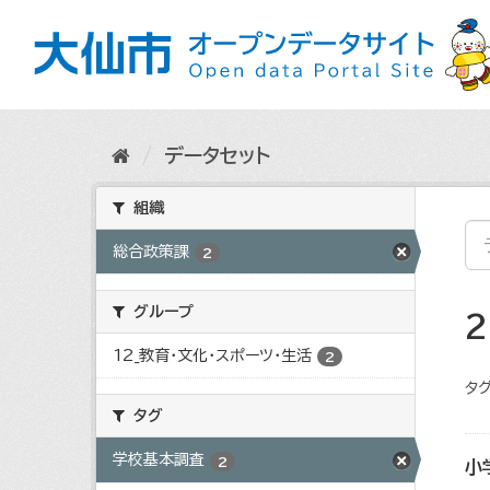
ス
キ
ッ
プ
し
て
内
データセット
容
へ
組織
総合政策課
2
グループ
12_教育・文化・スポーツ・生活
2
タグ
タグ
学校基本調査
2
小