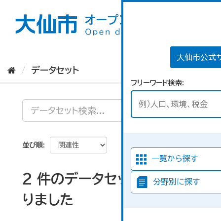
ス
キ
ッ
プ
し
て
大仙市公式
内
データセット
容
フリーワード検索
へ
並び順
一覧から探す
2 件のデータセットが見つか
分野別に探す
りました