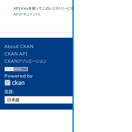
API Keyを使ってこのレジストリーにもアクセス可能です
API
(see
APIドキュメント
).
About CKAN
CKAN API
CKANアソシエーション
Powered by
言語