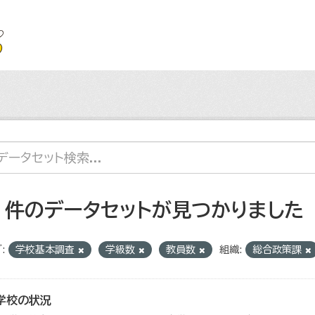
2 件のデータセットが見つかりました
:
学校基本調査
学級数
教員数
組織:
総合政策課
学校の状況