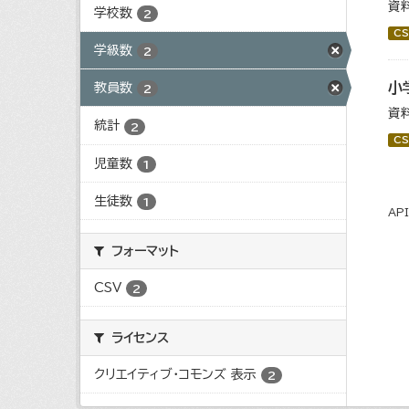
資
学校数
2
CS
学級数
2
小
教員数
2
資
統計
2
CS
児童数
1
生徒数
1
AP
フォーマット
CSV
2
ライセンス
クリエイティブ・コモンズ 表示
2