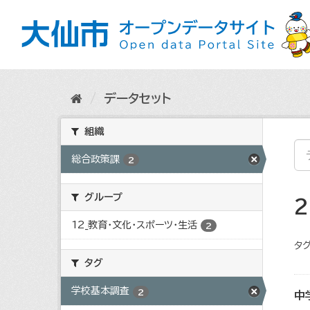
ス
キ
ッ
プ
し
て
内
データセット
容
へ
組織
総合政策課
2
グループ
12_教育・文化・スポーツ・生活
2
タグ
タグ
学校基本調査
2
中