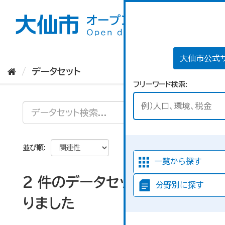
ス
キ
ッ
プ
し
て
大仙市公式
内
データセット
容
フリーワード検索
へ
並び順
一覧から探す
2 件のデータセットが見つか
分野別に探す
りました