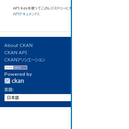
API Keyを使ってこのレジストリーにもアクセス可能です
API
(see
APIドキュメント
).
About CKAN
CKAN API
CKANアソシエーション
Powered by
言語