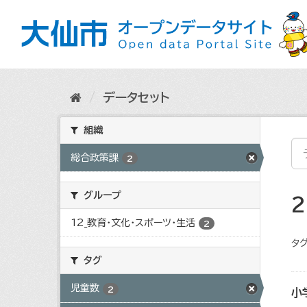
ス
キ
ッ
プ
し
て
内
データセット
容
へ
組織
総合政策課
2
グループ
12_教育・文化・スポーツ・生活
2
タグ
タグ
児童数
2
小