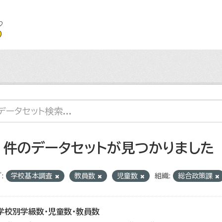
2 件のデータセットが見つかりました
:
学校基本調査
教員数
児童数
組織:
総合政策課
学校別学級数・児童数・教員数