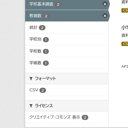
資
学校基本調査
2
CS
教員数
2
小
統計
2
資
学校別
1
CS
学校数
1
学級数
1
AP
フォーマット
CSV
2
ライセンス
クリエイティブ・コモンズ 表示
2