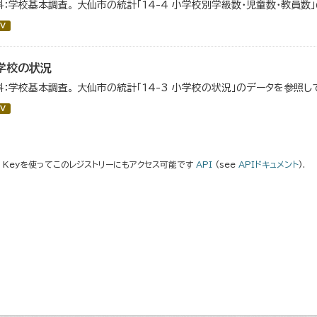
料：学校基本調査。 大仙市の統計「14-4 小学校別学級数・児童数・教員数
V
学校の状況
料：学校基本調査。 大仙市の統計「14-3 小学校の状況」のデータを参照し
V
I Keyを使ってこのレジストリーにもアクセス可能です
API
(see
APIドキュメント
).