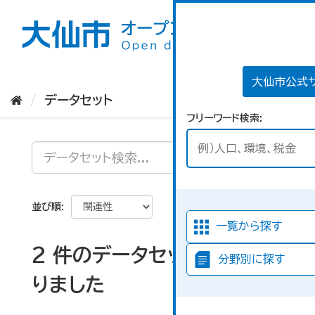
ス
キ
ッ
プ
し
て
大仙市公式
内
データセット
容
フリーワード検索
へ
並び順
一覧から探す
2 件のデータセットが見つか
分野別に探す
りました