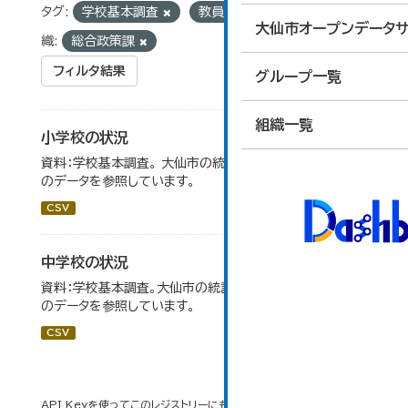
タグ:
学校基本調査
教員数
学級数
組
大仙市オープンデータサ
織:
総合政策課
フィルタ結果
グループ一覧
組織一覧
小学校の状況
資料：学校基本調査。 大仙市の統計「14-3 小学校の状況」
のデータを参照しています。
CSV
中学校の状況
資料：学校基本調査。大仙市の統計「14-5 中学校の状況」
のデータを参照しています。
CSV
API Keyを使ってこのレジストリーにもアクセス可能です
API
(see