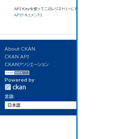
API Keyを使ってこのレジストリーにもアクセス可能です
API
(see
APIドキュメント
).
About CKAN
CKAN API
CKANアソシエーション
Powered by
言語