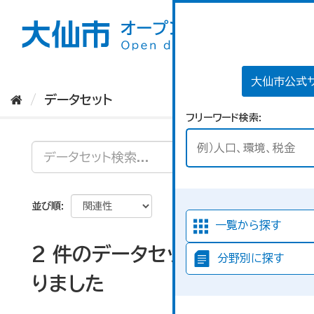
ス
キ
ッ
プ
し
て
大仙市公式
内
データセット
容
フリーワード検索
へ
並び順
一覧から探す
2 件のデータセットが見つか
分野別に探す
りました